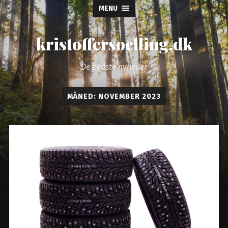
MENU
kristoffersoelling.dk
De bedste nyheder
MÅNED:
NOVEMBER 2023