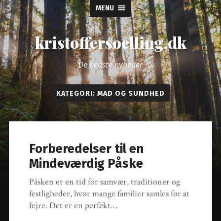
MENU
kristoffersoelling.dk
De bedste nyheder
KATEGORI:
MAD OG SUNDHED
Forberedelser til en
Mindeværdig Påske
Påsken er en tid for samvær, traditioner og
festligheder, hvor mange familier samles for at
fejre. Det er en perfekt…