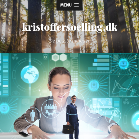
MENU
kristoffersoelling.dk
De bedste nyheder