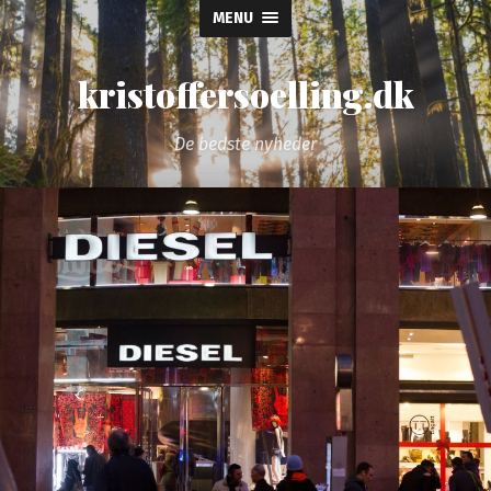
MENU
kristoffersoelling.dk
De bedste nyheder