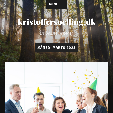
MENU
kristoffersoelling.dk
De bedste nyheder
MÅNED:
MARTS 2023