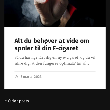
Alt du behøver at vide om
spoler til din E-cigaret
Så du har lige fået dig en ny e-cigaret, og du vil
sikre dig, at den fungerer optimalt? En af…
13 marts, 2023
« Older posts