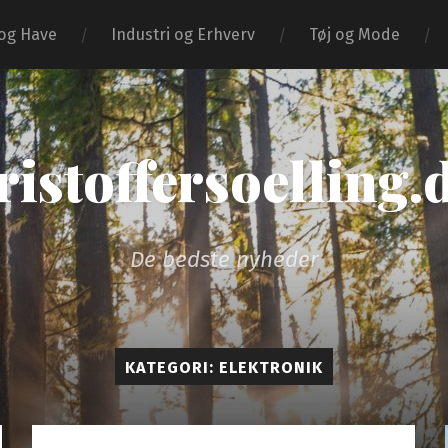
og Have
Industri og Erhverv
Tøj og Mode
ristoffersoelling.
De bedste nyheder
KATEGORI:
ELEKTRONIK