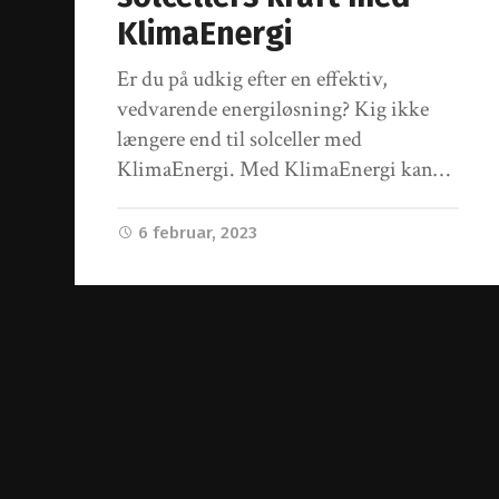
KlimaEnergi
Er du på udkig efter en effektiv,
vedvarende energiløsning? Kig ikke
længere end til solceller med
KlimaEnergi. Med KlimaEnergi kan…
6 februar, 2023