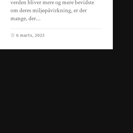
verden bliver mere og mere bevidste
om deres miljøpåvirkning, er der
mange, der…
6 marts, 2023