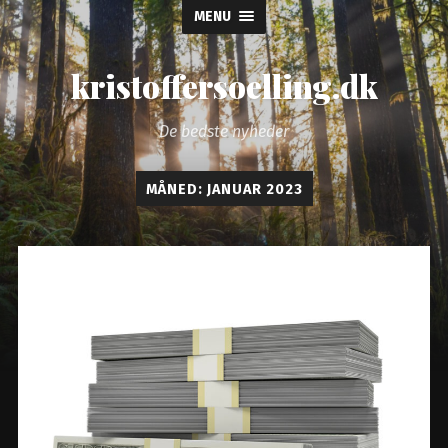
MENU
kristoffersoelling.dk
De bedste nyheder
MÅNED:
JANUAR 2023