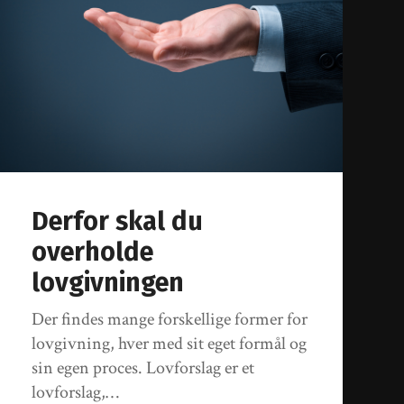
Derfor skal du
overholde
lovgivningen
Der findes mange forskellige former for
lovgivning, hver med sit eget formål og
sin egen proces. Lovforslag er et
lovforslag,…