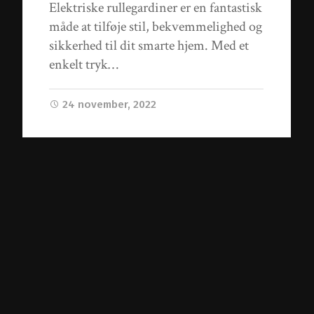
Elektriske rullegardiner er en fantastisk
måde at tilføje stil, bekvemmelighed og
sikkerhed til dit smarte hjem. Med et
enkelt tryk…
24 november, 2022