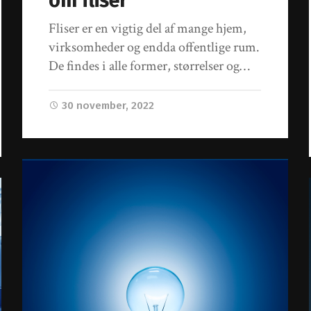
om fliser
Fliser er en vigtig del af mange hjem,
virksomheder og endda offentlige rum.
De findes i alle former, størrelser og…
30 november, 2022