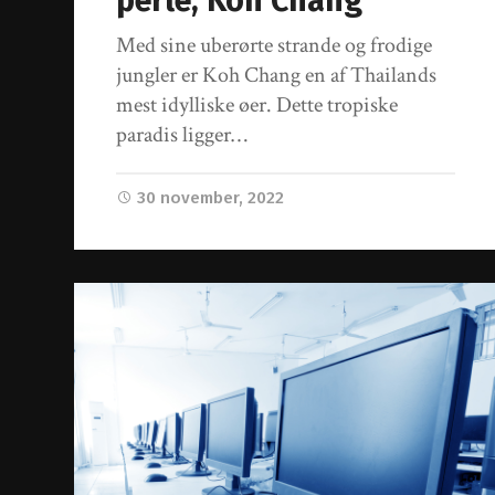
perle, Koh Chang
Med sine uberørte strande og frodige
jungler er Koh Chang en af Thailands
mest idylliske øer. Dette tropiske
paradis ligger…
30 november, 2022