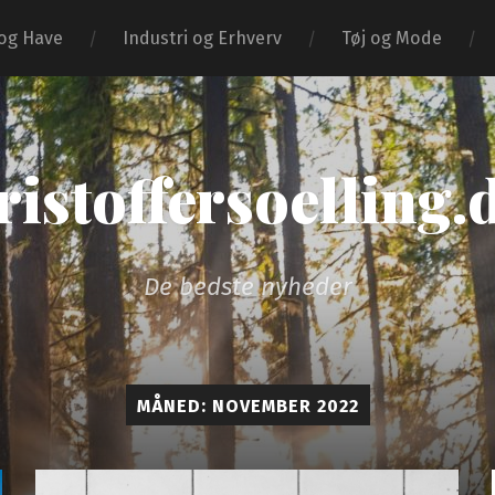
og Have
Industri og Erhverv
Tøj og Mode
ristoffersoelling.
De bedste nyheder
MÅNED:
NOVEMBER 2022