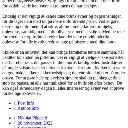
andet beskyttelsesudstyr. Sørg også for at lære dem den rette form
for skiløb, så de kan være sikre, mens de har det sjovt.
Endelig er det vigtigt at kende dine børns evner og begrænsninger,
før du tager dem med ud på mere udfordrende pister. Ved at gøre
disse ting er du med til at sikre, at din familie får en fornøjelig
oplevelse, samtidig med at du bliver ved med at skiløb. Med de rette
forberedelser og forholdsregler kan det være en vidunderlig
oplevelse for alle involverede at tage på pisterne med dine børn
Skiløb er en aktivitet, der kan bringe familierne tættere sammen, når
I støtter hinanden på pisterne. Det er vigtigt at vælge et skisportssted,
der har et terræn, der passer til dine børns færdigheder. Instruktører
på nogle skisportssteder tilbyder lektioner for børn, hvilket kan være
en god måde at lære sikkerhedstips og de rette skiteknikker på under
opsyn. For at gøre hele oplevelsen sjovere skal du planlægge dine
stop og pauser, så alle har mulighed for at hvile sig efter behov. Du
kan også skræddersy dagen til alles interesser og evner ved at prøve
forskellige aktiviteter.
Post Info
Author Info
Nikolai Pilgaard
26 november, 2022