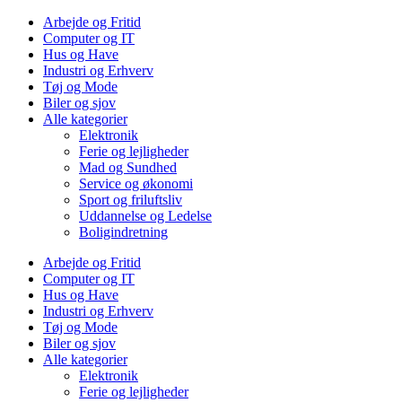
Arbejde og Fritid
Computer og IT
Hus og Have
Industri og Erhverv
Tøj og Mode
Biler og sjov
Alle kategorier
Elektronik
Ferie og lejligheder
Mad og Sundhed
Service og økonomi
Sport og friluftsliv
Uddannelse og Ledelse
Boligindretning
Arbejde og Fritid
Computer og IT
Hus og Have
Industri og Erhverv
Tøj og Mode
Biler og sjov
Alle kategorier
Elektronik
Ferie og lejligheder