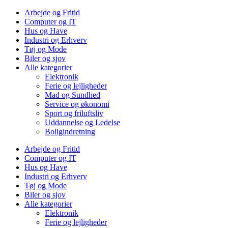
Arbejde og Fritid
Computer og IT
Hus og Have
Industri og Erhverv
Tøj og Mode
Biler og sjov
Alle kategorier
Elektronik
Ferie og lejligheder
Mad og Sundhed
Service og økonomi
Sport og friluftsliv
Uddannelse og Ledelse
Boligindretning
Arbejde og Fritid
Computer og IT
Hus og Have
Industri og Erhverv
Tøj og Mode
Biler og sjov
Alle kategorier
Elektronik
Ferie og lejligheder