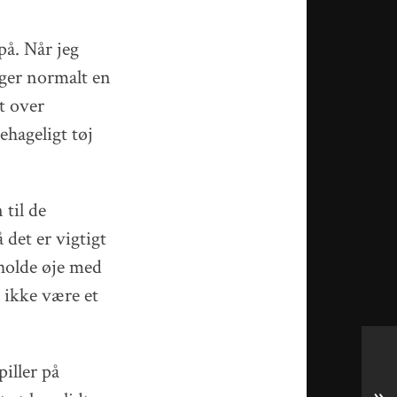
på. Når jeg
tager normalt en
t over
ehageligt tøj
 til de
 det er vigtigt
holde øje med
 ikke være et
piller på