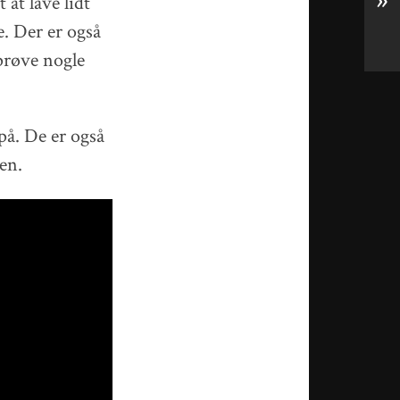
»
 at lave lidt
e. Der er også
prøve nogle
på. De er også
cen.