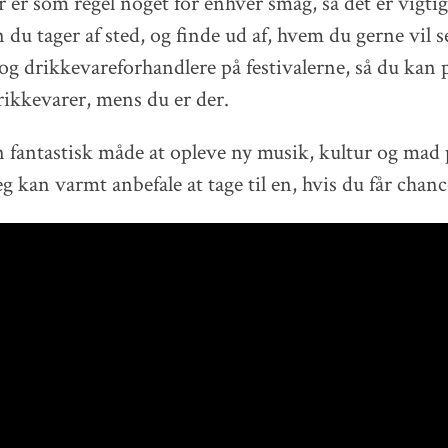
er som regel noget for enhver smag, så det er vigtigt
 du tager af sted, og finde ud af, hvem du gerne vil s
g drikkevareforhandlere på festivalerne, så du kan 
ikkevarer, mens du er der.
en fantastisk måde at opleve ny musik, kultur og mad 
g kan varmt anbefale at tage til en, hvis du får chan