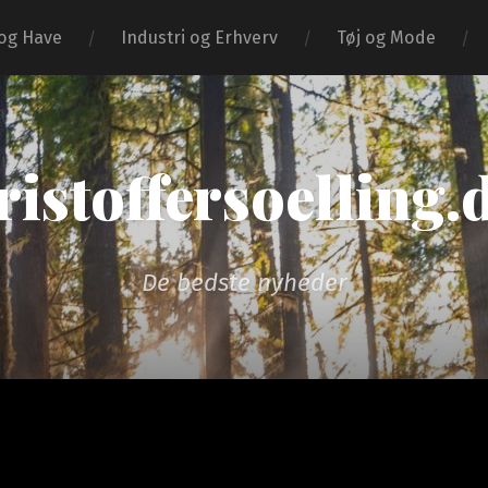
og Have
Industri og Erhverv
Tøj og Mode
ristoffersoelling.
De bedste nyheder