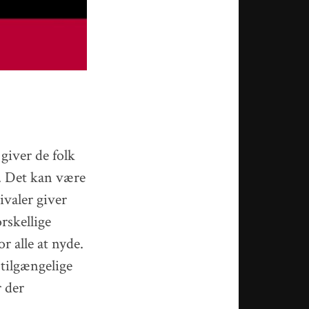
 giver de folk
m. Det kan være
tivaler giver
orskellige
r alle at nyde.
 tilgængelige
r der