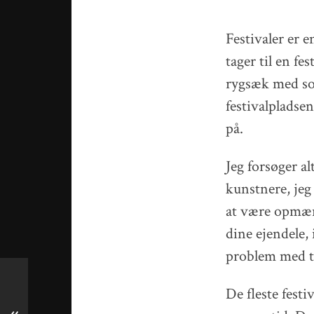
Festivaler er 
tager til en fe
rygsæk med sol
festivalpladsen
på.
Jeg forsøger al
kunstnere, jeg 
at være opmærk
dine ejendele,
problem med to
De fleste festi