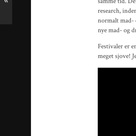
«
samme tid. Der 
research, inden
normalt mad- o
nye mad- og dr
Festivaler er 
meget sjove! Je