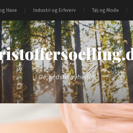
og Have
Industri og Erhverv
Tøj og Mode
ristoffersoelling.
De bedste nyheder