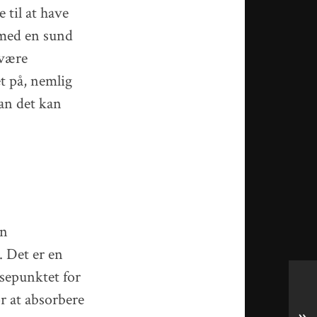
e til at have
 med en sund
 være
et på, nemlig
dan det kan
en
. Det er en
sepunktet for
or at absorbere