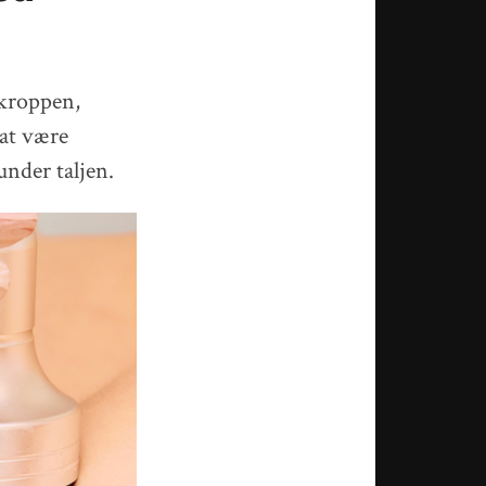
 kroppen,
 at være
under taljen.