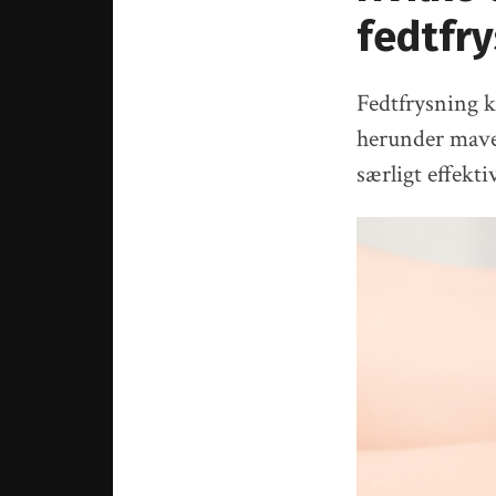
fedtfr
Fedtfrysning ka
herunder mave, 
særligt effekti