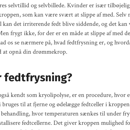
es selvtillid og selvbillede. Kvinder er især tilbøjelig
 kroppen, som kan være svært at slippe af med. Selv
il kan det irriterende fedt blive siddende, og det kan
Men frygt ikke, for der er en måde at slippe af med d
Lad os se nærmere på, hvad fedtfrysning er, og hvor
d at opnå din drømmekrop.
 fedtfrysning?
også kendt som kryolipolyse, er en procedure, hvor 
bruges til at fjerne og ødelægge fedtceller i kroppen
 behandling, hvor temperaturen sænkes til under fry
stallisere fedtcellerne. Det giver kroppen mulighed f