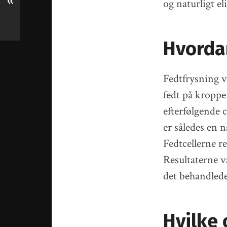
«
og naturligt el
Hvordan
Fedtfrysning vi
fedt på kroppen
efterfølgende 
er således en n
Fedtcellerne r
Resultaterne v
det behandled
Hvilke