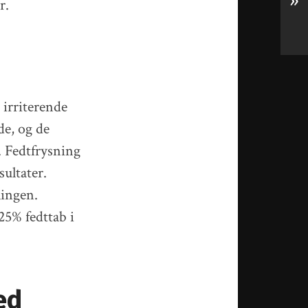
»
r.
 irriterende
de, og de
. Fedtfrysning
sultater.
lingen.
25% fedttab i
ed