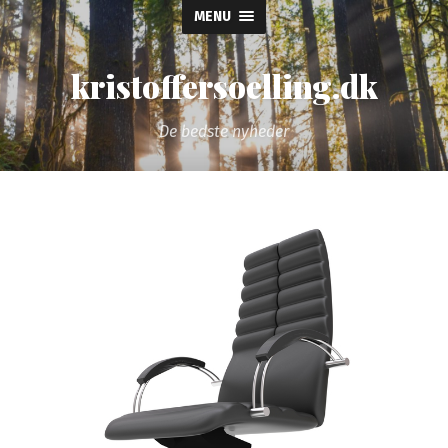
MENU
kristoffersoelling.dk
De bedste nyheder