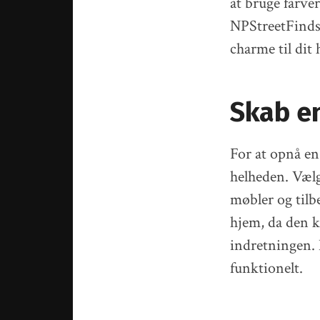
at bruge farve
NPStreetFinds 
charme til dit 
Skab e
For at opnå e
helheden. Vælg
møbler og til
hjem, da den k
indretningen.
funktionelt.