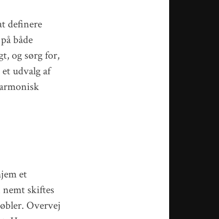
at definere
 på både
t, og sørg for,
 et udvalg af
 harmonisk
hjem et
 nemt skiftes
møbler. Overvej