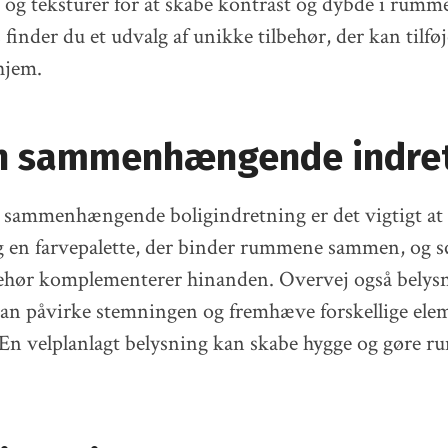
r og teksturer for at skabe kontrast og dybde i rumm
finder du et udvalg af unikke tilbehør, der kan tilfø
hjem.
n sammenhængende indre
n sammenhængende boligindretning er det vigtigt at
 en farvepalette, der binder rummene sammen, og sø
behør komplementerer hinanden. Overvej også belysn
an påvirke stemningen og fremhæve forskellige elem
 En velplanlagt belysning kan skabe hygge og gøre 