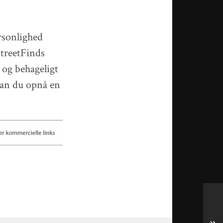
rsonlighed
StreetFinds
 og behageligt
 kan du opnå en