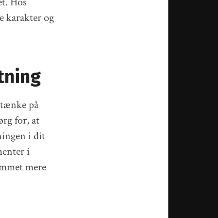
et. Hos
je karakter og
tning
 tænke på
rg for, at
ingen i dit
enter i
rummet mere