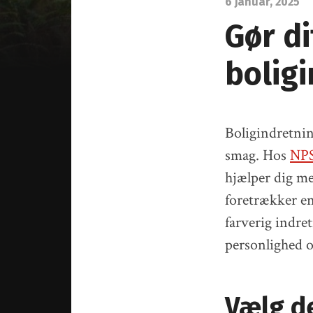
6 januar, 2025
Gør d
bolig
Boligindretnin
smag. Hos
NPS
hjælper dig m
foretrækker en
farverig indret
personlighed og
Vælg d