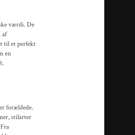
ske værdi. De
 af
 til et perfekt
om en
t.
er forældede.
r, stilarter
 Fra