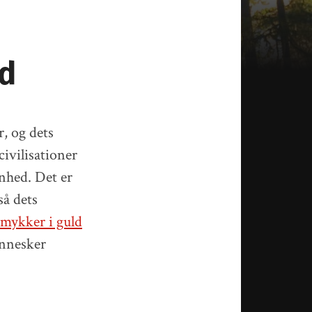
ld
r, og dets
civilisationer
nhed. Det er
så dets
mykker i guld
ennesker