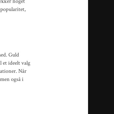
ykker noget
popularitet,
hed. Guld
l et ideelt valg
rationer. Når
 men også i