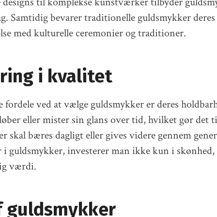
 designs til komplekse kunstværker tilbyder guldsm
g. Samtidig bevarer traditionelle guldsmykker deres 
else med kulturelle ceremonier og traditioner.
ring i kvalitet
te fordele ved at vælge guldsmykker er deres holdbar
øber eller mister sin glans over tid, hvilket gør det ti
er skal bæres dagligt eller gives videre gennem gene
 i guldsmykker, investerer man ikke kun i skønhed,
ig værdi.
af guldsmykker