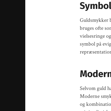
Symbol
Guldsmykker b
bruges ofte so
vielsesringe og
symbol på evig
repræsentation
Modern
Selvom guld ha
Moderne smykk
og kombinatio