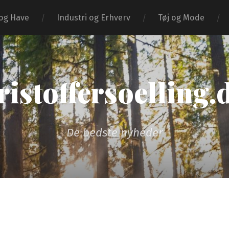
og Have
Industri og Erhverv
Tøj og Mode
ristoffersoelling.
De bedste nyheder