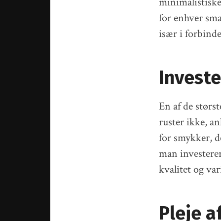
minimalistiske
for enhver sma
især i forbind
Investe
En af de størs
ruster ikke, anl
for smykker, d
man investerer
kvalitet og var
Pleje 