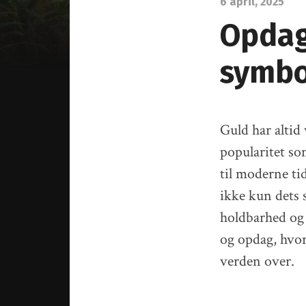
6 april, 2025
Opdag
symbo
Guld har altid
popularitet so
til moderne ti
ikke kun dets 
holdbarhed og 
og opdag, hvor
verden over.