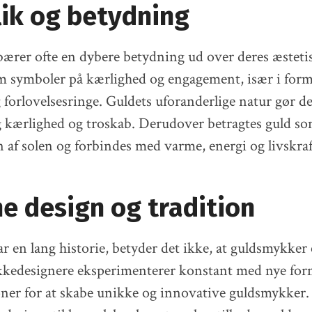
ik og betydning
ærer ofte en dybere betydning ud over deres æsteti
m symboler på kærlighed og engagement, især i form
 forlovelsesringe. Guldets uforanderlige natur gør det
 kærlighed og troskab. Derudover betragtes guld s
 af solen og forbindes med varme, energi og livskraf
e design og tradition
r en lang historie, betyder det ikke, at guldsmykker 
edesignere eksperimenterer konstant med nye forme
ner for at skabe unikke og innovative guldsmykker.