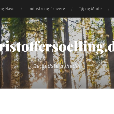
og Have
Industri og Erhverv
Tøj og Mode
ristoffersoelling.
De bedste nyheder