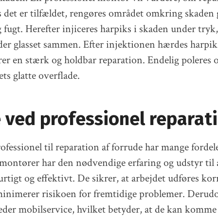
s det er tilfældet, rengøres området omkring skaden 
 fugt. Herefter injiceres harpiks i skaden under tryk,
der glasset sammen. Efter injektionen hærdes harp
krer en stærk og holdbar reparation. Endelig poleres 
ts glatte overflade.
 ved professionel reparat
ofessionel til reparation af forrude har mange fordel
 montører har den nødvendige erfaring og udstyr til 
rtigt og effektivt. De sikrer, at arbejdet udføres kor
minimerer risikoen for fremtidige problemer. Derudo
er mobilservice, hvilket betyder, at de kan komme 