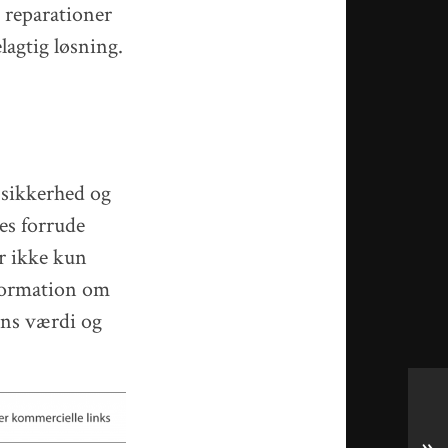
n reparationer
lagtig løsning.
s sikkerhed og
res forrude
er ikke kun
nformation om
ens værdi og