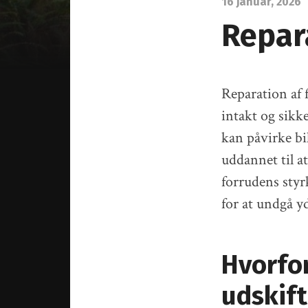
16 januar, 2026
Repar
Reparation af f
intakt og sikk
kan påvirke bi
uddannet til a
forrudens styr
for at undgå y
Hvorfor
udskif