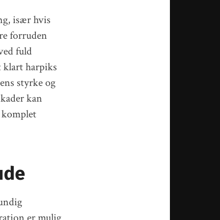
g, især hvis
ere forruden
ved fuld
 klart harpiks
ens styrke og
 skader kan
n komplet
ude
rundig
ration er mulig