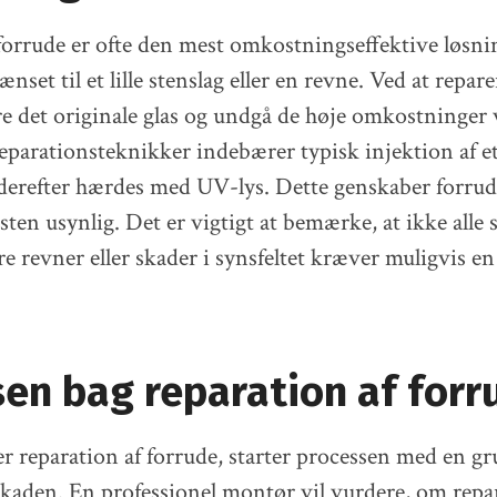
forrude er ofte den mest omkostningseffektive løsnin
nset til et lille stenslag eller en revne. Ved at repar
 det originale glas og undgå de høje omkostninger 
eparationsteknikker indebærer typisk injektion af et
derefter hærdes med UV-lys. Dette genskaber forrud
ten usynlig. Det er vigtigt at bemærke, at ikke alle
rre revner eller skader i synsfeltet kræver muligvis e
en bag reparation af forr
 reparation af forrude, starter processen med en g
skaden. En professionel montør vil vurdere, om repa