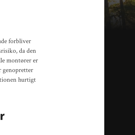
ude forbliver
srisiko, da den
lle montører er
r genopretter
ationen hurtigt
r