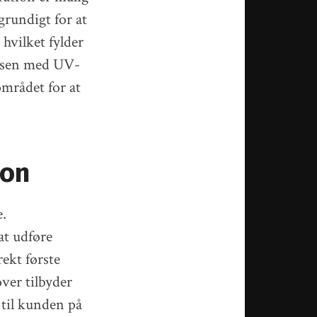
grundigt for at
 hvilket fylder
iksen med UV-
området for at
ion
e.
at udføre
rekt første
ver tilbyder
til kunden på