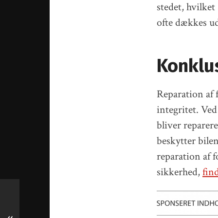
stedet, hvilke
ofte dækkes ud
Konklu
Reparation af f
integritet. Ved
bliver reparere
beskytter bile
reparation af 
sikkerhed,
fin