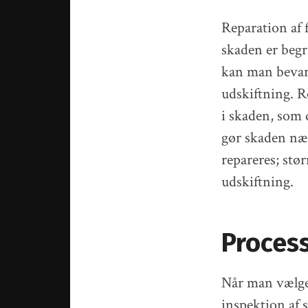
Reparation af 
skaden er begræ
kan man bevare
udskiftning. R
i skaden, som 
gør skaden næs
repareres; stø
udskiftning.
Process
Når man vælger
inspektion af 