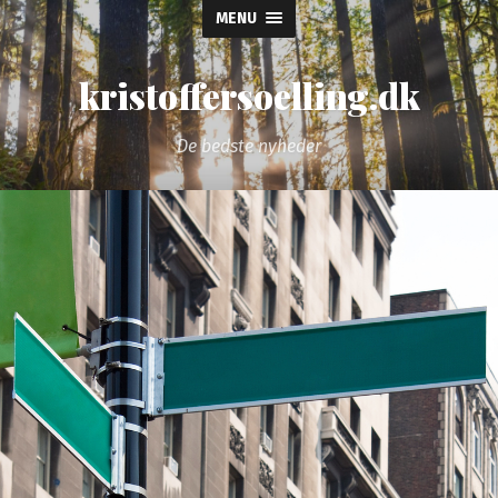
MENU
kristoffersoelling.dk
De bedste nyheder