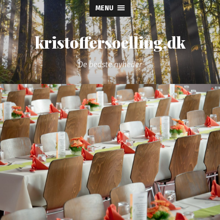
MENU
kristoffersoelling.dk
De bedste nyheder