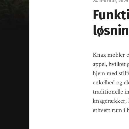
24 februar, 2025
Funkti
løsni
Knax møbler er
appel, hvilket
hjem med stilf
enkelhed og el
traditionelle 
knagerækker, h
ethvert rum i