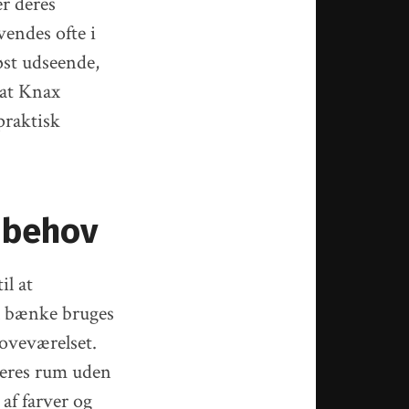
er deres
endes ofte i
øst udseende,
 at Knax
praktisk
e behov
il at
x bænke bruges
soveværelset.
deres rum uden
af farver og