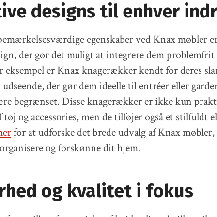
ive designs til enhver ind
 bemærkelsesværdige egenskaber ved Knax møbler er
ign, der gør det muligt at integrere dem problemfrit
r eksempel er Knax knagerækker kendt for deres sl
 udseende, der gør dem ideelle til entréer eller garde
re begrænset. Disse knagerækker er ikke kun prakti
øj og accessories, men de tilføjer også et stilfuldt e
her
for at udforske det brede udvalg af Knax møbler,
organisere og forskønne dit hjem.
hed og kvalitet i fokus