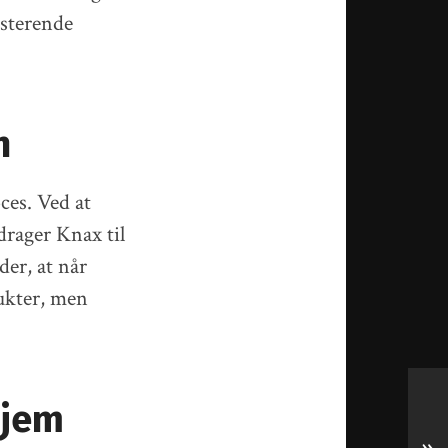
isterende
n
ces. Ved at
drager Knax til
er, at når
ukter, men
hjem