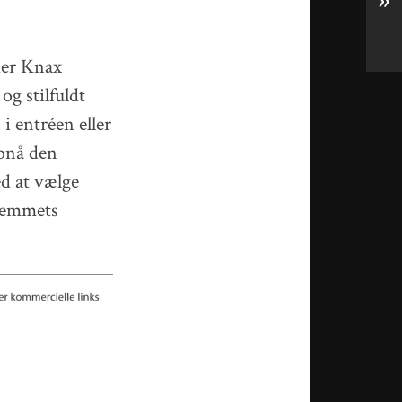
»
der Knax
og stilfuldt
i entréen eller
opnå den
d at vælge
hjemmets