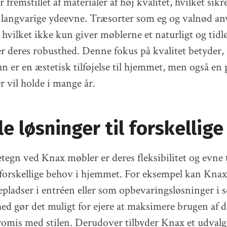
fremstillet af materialer af høj kvalitet, hvilket sikr
langvarige ydeevne. Træsorter som eg og valnød anv
hvilket ikke kun giver møblerne et naturligt og tidl
r deres robusthed. Denne fokus på kvalitet betyder,
n er en æstetisk tilføjelse til hjemmet, men også en 
r vil holde i mange år.
le løsninger til forskellig
tegn ved Knax møbler er deres fleksibilitet og evne t
rskellige behov i hjemmet. For eksempel kan Kna
pladser i entréen eller som opbevaringsløsninger i 
ed gør det muligt for ejere at maksimere brugen af 
omis med stilen. Derudover tilbyder Knax et udvalg 