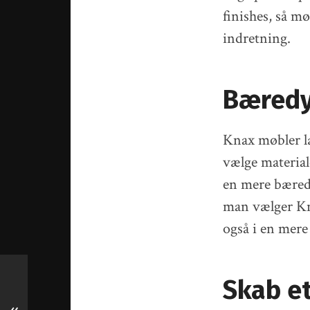
finishes, så m
indretning.
Bæredy
Knax møbler læ
vælge material
en mere bæredy
man vælger Kn
også i en mere
Skab et