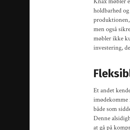
Knax møbler er 
holdbarhed og 
produktionen, 
men også sikre
møbler ikke ku
investering, de
Fleksib
Et andet kende
imødekomme fo
både som sidde
Denne alsidigh
at gå på kompr