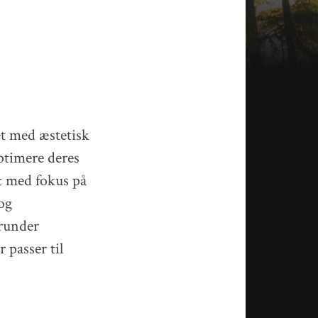
et med æstetisk
optimere deres
et med fokus på
og
erunder
 passer til