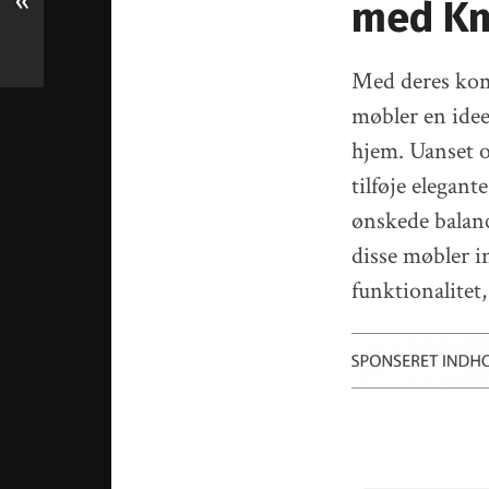
«
med Kn
Med deres komb
møbler en ideel
hjem. Uanset o
tilføje elegan
ønskede balanc
disse møbler i
funktionalitet