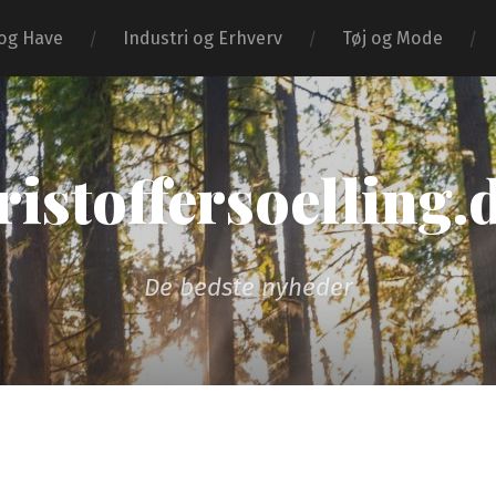
og Have
Industri og Erhverv
Tøj og Mode
ristoffersoelling.
De bedste nyheder