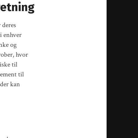
retning
 deres
 i enhver
anke og
rober, hvor
ske til
lement til
 der kan