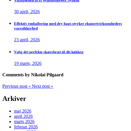
Vigtigheden af et Whistleblower System
30 april, 2026
Effektiv emballering med dry bags styrker eksportvirksomheders
varesikkerhed
23 april, 2026
Vælg det perfekte skærebræt til dit køkken
19 marts, 2026
Comments by Nikolai Pilgaard
Previous post
«
Next post
»
Arkiver
maj 2026
april 2026
marts 2026
februar 2026