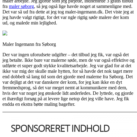
maler arbejde. Jeg gjorde som jeg plejede, indhentede 3 gratis tilbud
fra
maler søborg
, så jeg også lige havde noget at sammenligne med.
Det var så ud fra dette at jeg tog maler-ingemann.dk. Det viste jeg at
jeg havde valgt rigtigt, for det var ngle rigtig søde malere der kom
ud, og malede min lejlighed.
Maler Ingemann fra Søborg
Der var ingen uforudsete udgifter – det tilbud jeg fik, var også det
jeg betalte. Ikke bare var malerne søde, men de var også effektive og
udførte et super godt stykke kvalitetsarbejde. Jeg var glad for at det
ikke var mig der skulle male hytten, for så havde det nok taget mere
end dobbelt så lang tid som det gjorde med malerne fra Søborg. Det
var dejligt at det var danskere der kom, for jeg kan ikke en dyt
fremmedsprog, så det var meget nemt at kommunikere med dem,
hvis der var noget jeg ønskede lidt anderledes. De lyttede, og gjorde
et ihærdigt forsøg på at levere lige netop det jeg ville have. Jeg fik
endda en ekstra bøtte maling bagefter.