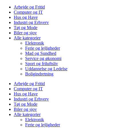
Arbejde og Fritid
Computer og IT
Hus og Have
Industri og Erhverv
Tøj og Mode
Biler og sjov
Alle kategorier
Elektronik
Ferie og lejligheder
Mad og Sundhed
Service og økonomi
Sport og friluftsliv
Uddannelse og Ledelse
Boligindretning
Arbejde og Fritid
Computer og IT
Hus og Have
Industri og Erhverv
Tøj og Mode
Biler og sjov
Alle kategorier
Elektronik
Ferie og lejligheder