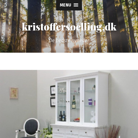
MENU
kristoffersoelling.dk
De bedste nyheder