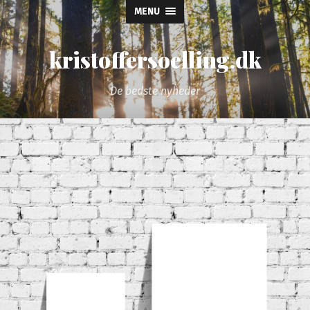
MENU
kristoffersoelling.dk
De bedste nyheder