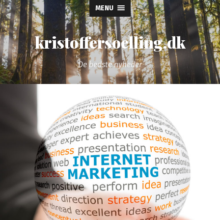
MENU
kristoffersoelling.dk
De bedste nyheder